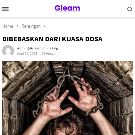
Skip
Mobile
to
Menu
content
Home
Renungan
DIBEBASKAN DARI KUASA DOSA
Admin@gleamonline.org
April 28, 2025
176 Views