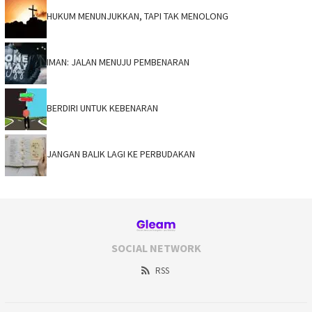
HUKUM MENUNJUKKAN, TAPI TAK MENOLONG
IMAN: JALAN MENUJU PEMBENARAN
BERDIRI UNTUK KEBENARAN
JANGAN BALIK LAGI KE PERBUDAKAN
SOCIAL NETWORK
RSS