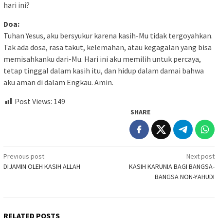
hari ini?
Doa:
Tuhan Yesus, aku bersyukur karena kasih-Mu tidak tergoyahkan.
Tak ada dosa, rasa takut, kelemahan, atau kegagalan yang bisa
memisahkanku dari-Mu. Hari ini aku memilih untuk percaya,
tetap tinggal dalam kasih itu, dan hidup dalam damai bahwa
aku aman di dalam Engkau. Amin.
Post Views:
149
SHARE
Post
Previous post
Next post
DIJAMIN OLEH KASIH ALLAH
KASIH KARUNIA BAGI BANGSA-
navigation
BANGSA NON-YAHUDI
RELATED POSTS