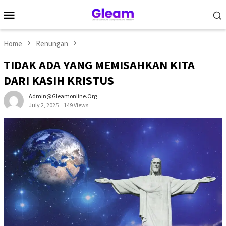
Skip
Mobile
to
Menu
content
Home
Renungan
TIDAK ADA YANG MEMISAHKAN KITA
DARI KASIH KRISTUS
Admin@gleamonline.org
July 2, 2025
149 Views