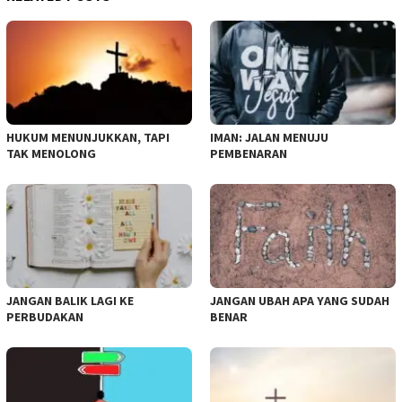
HUKUM MENUNJUKKAN, TAPI
IMAN: JALAN MENUJU
TAK MENOLONG
PEMBENARAN
JANGAN BALIK LAGI KE
JANGAN UBAH APA YANG SUDAH
PERBUDAKAN
BENAR