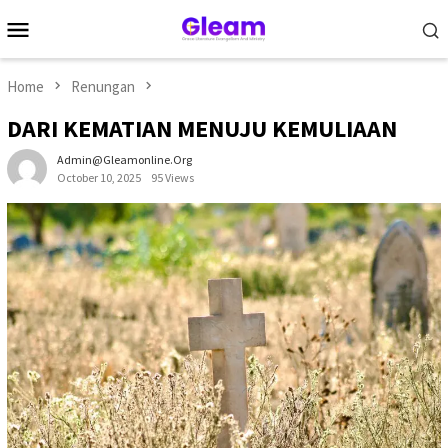
Skip
Mobile
to
Menu
content
Home
Renungan
DARI KEMATIAN MENUJU KEMULIAAN
Admin@gleamonline.org
October 10, 2025
95 Views