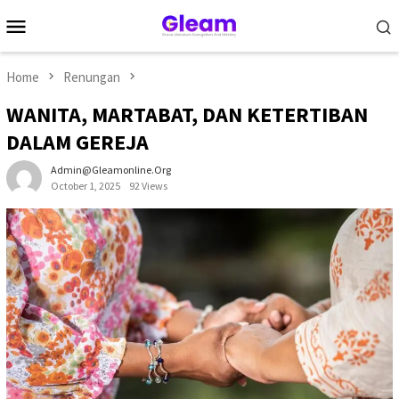
Skip
Mobile
to
Menu
content
Home
Renungan
WANITA, MARTABAT, DAN KETERTIBAN
DALAM GEREJA
Admin@gleamonline.org
October 1, 2025
92 Views