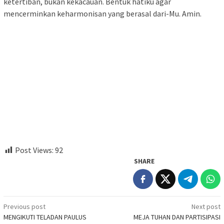
ketertiban, bukan kekacauan. Bentuk hatiku agar
mencerminkan keharmonisan yang berasal dari-Mu. Amin.
Post Views:
92
SHARE
Post
Previous post
Next post
MENGIKUTI TELADAN PAULUS
MEJA TUHAN DAN PARTISIPASI
navigation