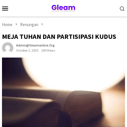
Skip
Mobile
to
Menu
content
Home
Renungan
MEJA TUHAN DAN PARTISIPASI KUDUS
Admin@gleamonline.org
October 2, 2025
100 Views